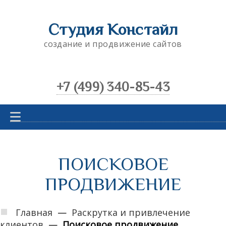
Студия Констайл
создание и продвижение сайтов
+7 (499) 340-85-43
Главная
Создание сайтов
ПОИСКОВОЕ
Мобильные приложения
ПРОДВИЖЕНИЕ
Crm-системы
Продвижение и реклама
Главная
—
Раскрутка и привлечение
А также
клиентов
—
Поисковое продвижение