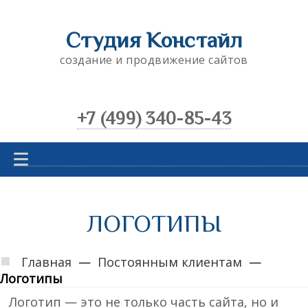
Студия Констайл
создание и продвижение сайтов
+7 (499) 340-85-43
Главная
Создание сайтов
ЛОГОТИПЫ
Мобильные приложения
Crm-системы
Главная
—
Постоянным клиентам
—
Логотипы
Продвижение и реклама
Логотип — это не только часть сайта, но и
А также